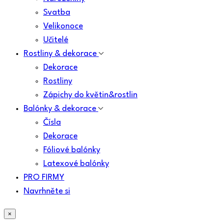
Svatba
Velikonoce
Učitelé
Rostliny & dekorace
Dekorace
Rostliny
Zápichy do květin&rostlin
Balónky & dekorace
Čísla
Dekorace
Fóliové balónky
Latexové balónky
PRO FIRMY
Navrhněte si
×