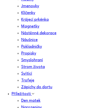
Jmenovky
Klíčenky
Krájecí prkénka
Magnetky
Nástěnné dekorace
Náušnice
Pokladničky
Propisky
Smyslohraní
Strom života
Svítící
Trofeje
Zápichy do dortu
Příležitosti
Den matek
Narozeniny