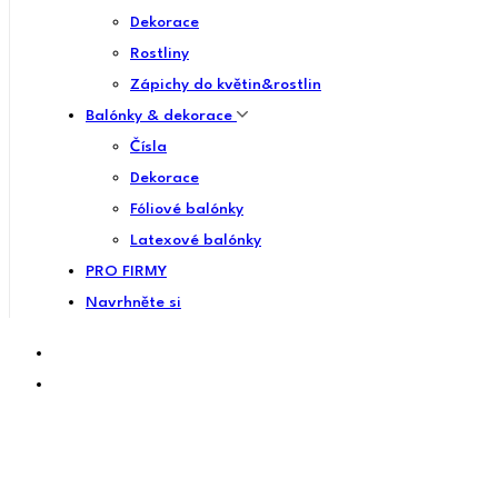
Dekorace
Rostliny
Zápichy do květin&rostlin
Balónky & dekorace
Čísla
Dekorace
Fóliové balónky
Latexové balónky
PRO FIRMY
Navrhněte si