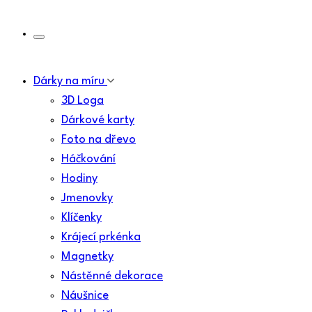
Dárky na míru
3D Loga
Dárkové karty
Foto na dřevo
Háčkování
Hodiny
Jmenovky
Klíčenky
Krájecí prkénka
Magnetky
Nástěnné dekorace
Náušnice