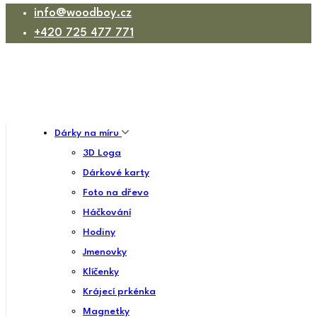
info@woodboy.cz
+420 725 477 771
Dárky na míru
3D Loga
Dárkové karty
Foto na dřevo
Háčkování
Hodiny
Jmenovky
Klíčenky
Krájecí prkénka
Magnetky