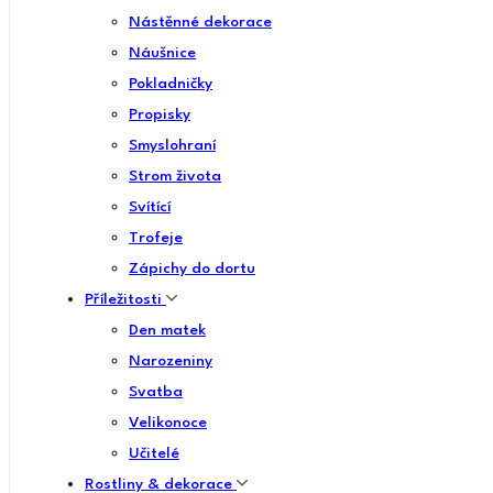
Nástěnné dekorace
Náušnice
Pokladničky
Propisky
Smyslohraní
Strom života
Svítící
Trofeje
Zápichy do dortu
Příležitosti
Den matek
Narozeniny
Svatba
Velikonoce
Učitelé
Rostliny & dekorace