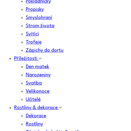
Pokladničky
Propisky
Smyslohraní
Strom života
Svítící
Trofeje
Zápichy do dortu
Příležitosti
Den matek
Narozeniny
Svatba
Velikonoce
Učitelé
Rostliny & dekorace
Dekorace
Rostliny