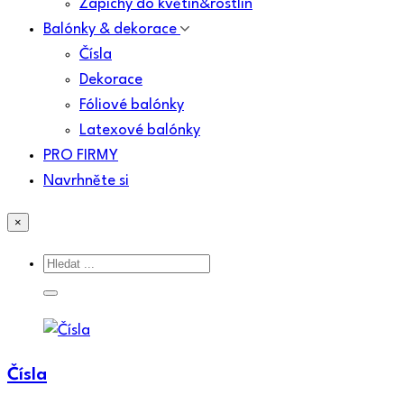
Zápichy do květin&rostlin
Balónky & dekorace
Čísla
Dekorace
Fóliové balónky
Latexové balónky
PRO FIRMY
Navrhněte si
×
Čísla