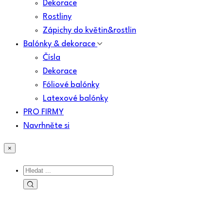
Dekorace
Rostliny
Zápichy do květin&rostlin
Balónky & dekorace
Čísla
Dekorace
Fóliové balónky
Latexové balónky
PRO FIRMY
Navrhněte si
×