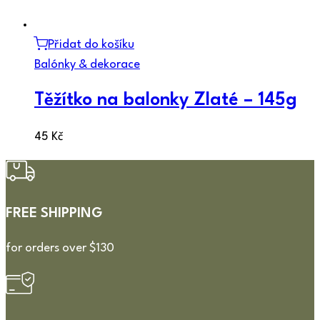
Přidat do košíku
Balónky & dekorace
Těžítko na balonky Zlaté – 145g
45
Kč
FREE SHIPPING
for orders over $130