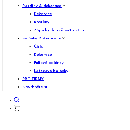
Rostliny & dekorace
Dekorace
Rostliny
Zápichy do květin&rostlin
Balónky & dekorace
Čísla
Dekorace
Fóliové balónky
Latexové balónky
PRO FIRMY
Navrhněte si