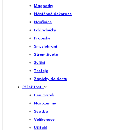
Magnetky
Nástěnné dekorace
Náušnice
Pokladničky
Propisky
Smyslohraní
Strom života
Svítící
Trofeje
Zápichy do dortu
Příležitosti
Den matek
Narozeniny
Svatba
Velikonoce
Učitelé