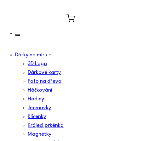
Dárky na míru
3D Loga
Dárkové karty
Foto na dřevo
Háčkování
Hodiny
Jmenovky
Klíčenky
Krájecí prkénka
Magnetky