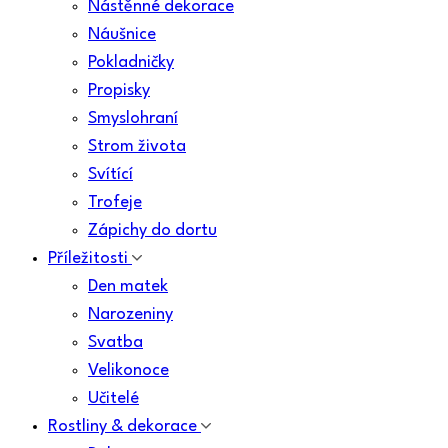
Nástěnné dekorace
Náušnice
Pokladničky
Propisky
Smyslohraní
Strom života
Svítící
Trofeje
Zápichy do dortu
Příležitosti
Den matek
Narozeniny
Svatba
Velikonoce
Učitelé
Rostliny & dekorace