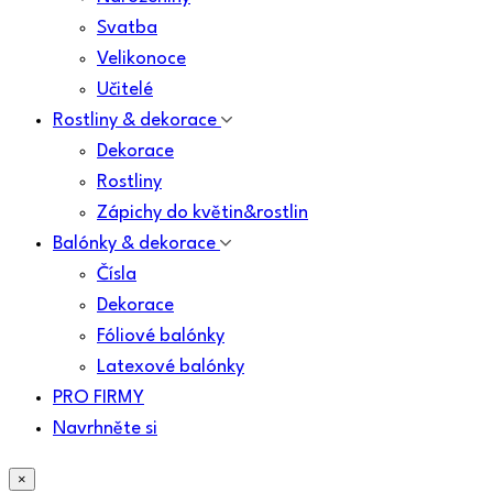
Svatba
Velikonoce
Učitelé
Rostliny & dekorace
Dekorace
Rostliny
Zápichy do květin&rostlin
Balónky & dekorace
Čísla
Dekorace
Fóliové balónky
Latexové balónky
PRO FIRMY
Navrhněte si
×