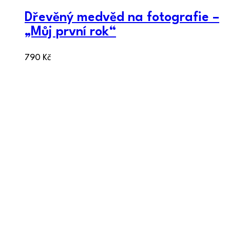
Dřevěný medvěd na fotografie –
„Můj první rok“
790
Kč