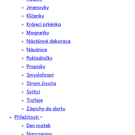
Jmenovky
Klíčenky
Krájecí prkénka
Magnetky
Nástěnné dekorace
Náušnice
Pokladničky
Propisky
Smyslohraní
Strom života
Svítící
Trofeje
Zápichy do dortu
Příležitosti
Den matek
Narozeniny