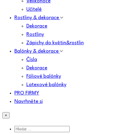
Velikonoce
Učitelé
Rostliny & dekorace
Dekorace
Rostliny
Zápichy do květin&rostlin
Balónky & dekorace
Čísla
Dekorace
Fóliové balónky
Latexové balónky
PRO FIRMY
Navrhněte si
×