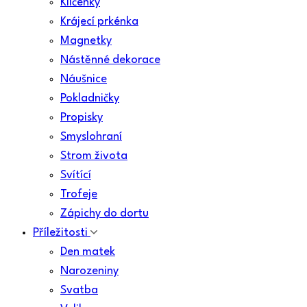
Klíčenky
Krájecí prkénka
Magnetky
Nástěnné dekorace
Náušnice
Pokladničky
Propisky
Smyslohraní
Strom života
Svítící
Trofeje
Zápichy do dortu
Příležitosti
Den matek
Narozeniny
Svatba