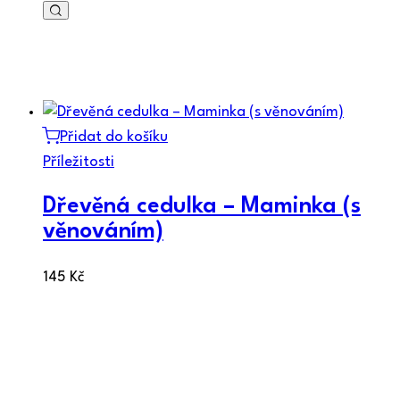
Přidat do košíku
Příležitosti
Dřevěná cedulka – Maminka (s
věnováním)
145
Kč