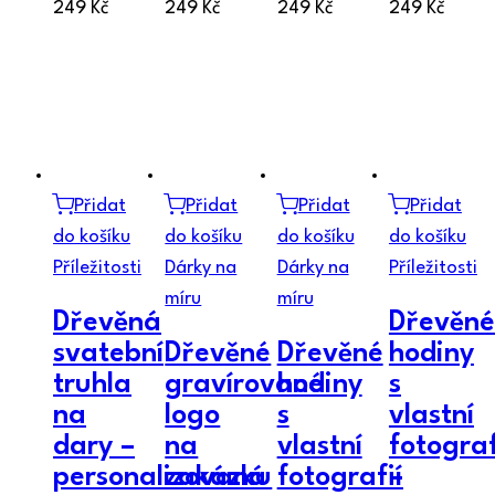
249
Kč
249
Kč
249
Kč
249
Kč
Přidat
Přidat
Přidat
Přidat
do košíku
do košíku
do košíku
do košíku
Příležitosti
Dárky na
Dárky na
Příležitosti
míru
míru
Dřevěná
Dřevěné
svatební
Dřevěné
Dřevěné
hodiny
truhla
gravírované
hodiny
s
na
logo
s
vlastní
dary –
na
vlastní
fotograf
personalizovaná
zakázku
fotografií
–