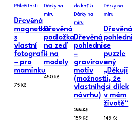
Příležitosti
Dárky na
do košíku
Dárky na
míru
Dárky na
míru
Dřevěná
míru
magnetka
Dřevěná
Dřevěn
s
podložka
Dřevěná
pohledn
vlastní
na zeď
pohlednice
s
fotografií
– na
–
puzzle
– pro
modely
gravírovaný
–
maminku
motiv
„Děkuji
450
Kč
(možnost
ti, že
75
Kč
vlastního
jsi dílek
návrhu)
v mém
životě“
199
Kč
159
Kč
145
Kč