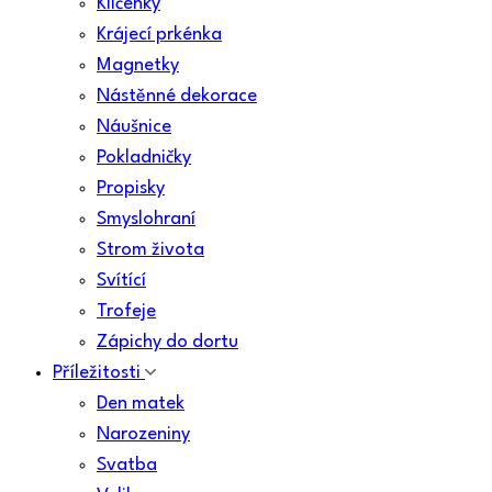
Klíčenky
Krájecí prkénka
Magnetky
Nástěnné dekorace
Náušnice
Pokladničky
Propisky
Smyslohraní
Strom života
Svítící
Trofeje
Zápichy do dortu
Příležitosti
Den matek
Narozeniny
Svatba