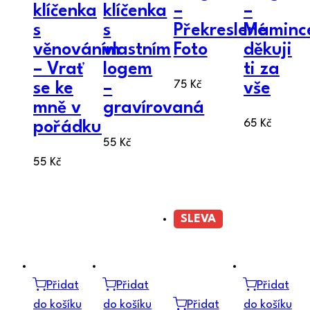
klíčenka
klíčenka
–
–
s
s
Překreslené
Maminc
věnováním
vlastním
Foto
děkuji
– Vrať
logem
ti za
75
Kč
se ke
–
vše
mně v
gravírovaná
65
Kč
pořádku
55
Kč
55
Kč
SLEVA
Přidat
Přidat
Přidat
do košíku
do košíku
Přidat
do košíku