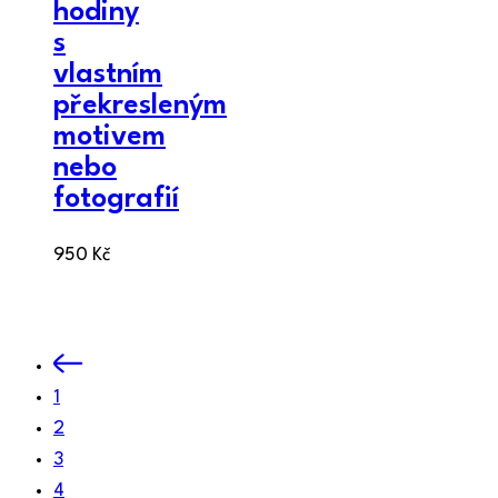
hodiny
s
vlastním
překresleným
motivem
nebo
fotografií
950
Kč
1
2
3
4