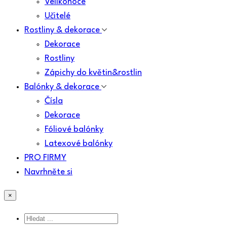
Velikonoce
Učitelé
Rostliny & dekorace
Dekorace
Rostliny
Zápichy do květin&rostlin
Balónky & dekorace
Čísla
Dekorace
Fóliové balónky
Latexové balónky
PRO FIRMY
Navrhněte si
×