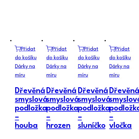
Přidat
Přidat
Přidat
Přidat
do košíku
do košíku
do košíku
do košíku
Dárky na
Dárky na
Dárky na
Dárky na
míru
míru
míru
míru
Dřevěná
Dřevěná
Dřevěná
Dřevěn
smyslová
smyslová
smyslová
smyslov
podložka
podložka
podložka
podložk
–
–
–
–
houba
hrozen
sluníčko
vločka