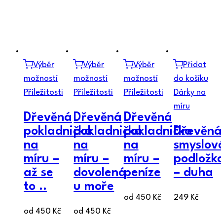
Výběr
Výběr
Výběr
Přidat
možností
možností
možností
do košíku
Příležitosti
Příležitosti
Příležitosti
Dárky na
míru
Dřevěná
Dřevěná
Dřevěná
pokladnička
pokladnička
pokladnička
Dřevěn
na
na
na
smyslov
míru –
míru –
míru –
podložk
až se
dovolená
peníze
– duha
to ..
u moře
od
450
Kč
249
Kč
od
450
Kč
od
450
Kč