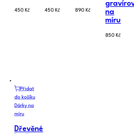
gravíro
450
Kč
450
Kč
890
Kč
na
míru
850
Kč
Přidat
do košíku
Dárky na
míru
Dřevěné