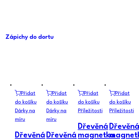
Zápichy do dortu
Přidat
Přidat
Přidat
Přidat
do košíku
do košíku
do košíku
do košíku
Dárky na
Dárky na
Příležitosti
Příležitosti
míru
míru
Dřevěná
Dřevěn
Dřevěná
Dřevěná
magnetka
magnet