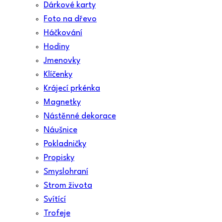
Dárkové karty
Foto na dřevo
Háčkování
Hodiny
Jmenovky
Klíčenky
Krájecí prkénka
Magnetky
Nástěnné dekorace
Náušnice
Pokladničky
Propisky
Smyslohraní
Strom života
Svítící
Trofeje