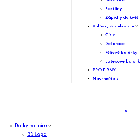
Dekorace
Rostliny
Zápichy do květi
Balónky & dekorace
Čísla
Dekorace
Fóliové balónky
Latexové balónk
PRO FIRMY
Navrhněte si
×
Dárky na míru
3D Loga