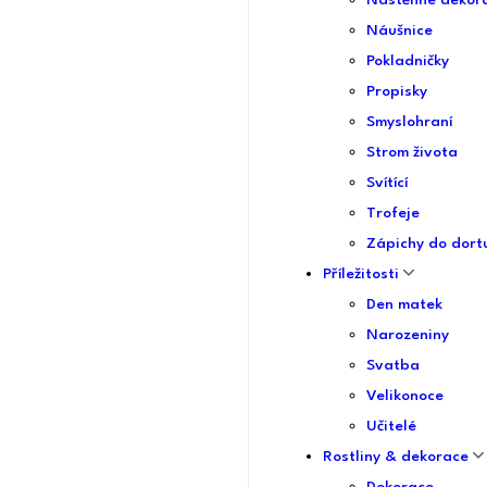
Nástěnné dekor
Náušnice
Pokladničky
Propisky
Smyslohraní
Strom života
Svítící
Trofeje
Zápichy do dort
Příležitosti
Den matek
Narozeniny
Svatba
Velikonoce
Učitelé
Rostliny & dekorace