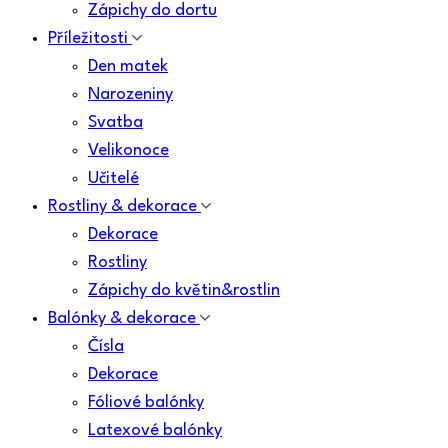
Zápichy do dortu
Příležitosti
Den matek
Narozeniny
Svatba
Velikonoce
Učitelé
Rostliny & dekorace
Dekorace
Rostliny
Zápichy do květin&rostlin
Balónky & dekorace
Čísla
Dekorace
Fóliové balónky
Latexové balónky