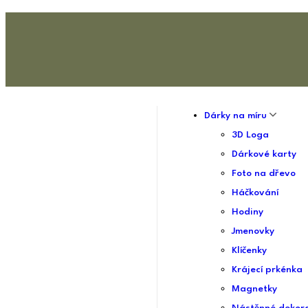
Dárky na míru
3D Loga
Dárkové karty
Foto na dřevo
Háčkování
Hodiny
Jmenovky
Klíčenky
Krájecí prkénka
Magnetky