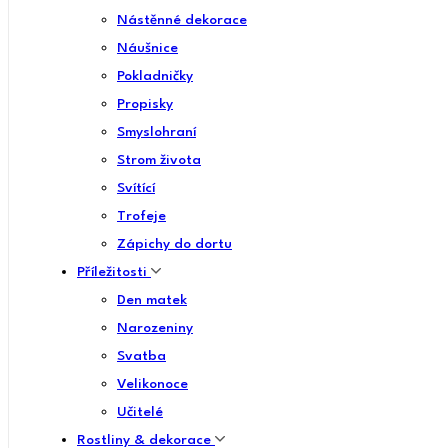
Nástěnné dekorace
Náušnice
Pokladničky
Propisky
Smyslohraní
Strom života
Svítící
Trofeje
Zápichy do dortu
Příležitosti
Den matek
Narozeniny
Svatba
Velikonoce
Učitelé
Rostliny & dekorace