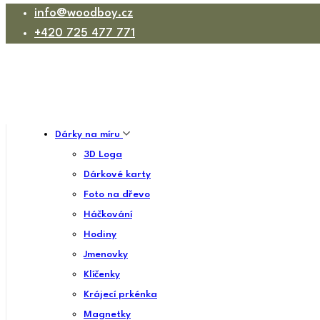
info@woodboy.cz
+420 725 477 771
Dárky na míru
3D Loga
Dárkové karty
Foto na dřevo
Háčkování
Hodiny
Jmenovky
Klíčenky
Krájecí prkénka
Magnetky