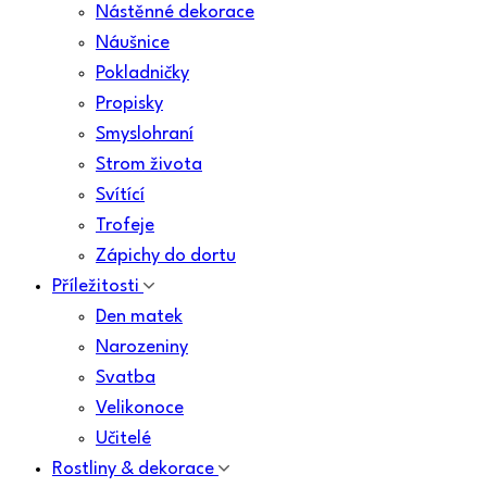
Nástěnné dekorace
Náušnice
Pokladničky
Propisky
Smyslohraní
Strom života
Svítící
Trofeje
Zápichy do dortu
Příležitosti
Den matek
Narozeniny
Svatba
Velikonoce
Učitelé
Rostliny & dekorace