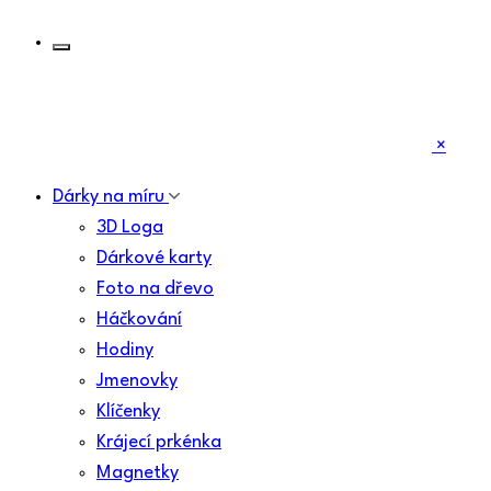
×
Dárky na míru
3D Loga
Dárkové karty
Foto na dřevo
Háčkování
Hodiny
Jmenovky
Klíčenky
Krájecí prkénka
Magnetky