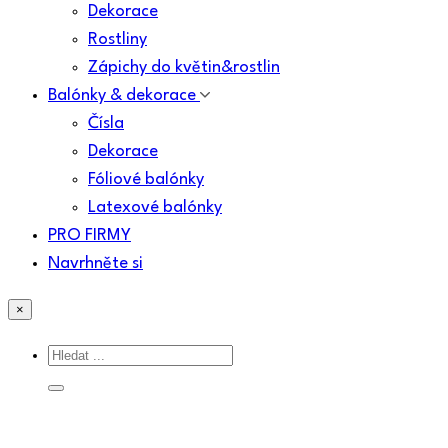
Dekorace
Rostliny
Zápichy do květin&rostlin
Balónky & dekorace
Čísla
Dekorace
Fóliové balónky
Latexové balónky
PRO FIRMY
Navrhněte si
×