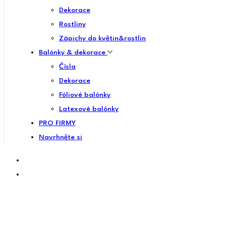
Dekorace
Rostliny
Zápichy do květin&rostlin
Balónky & dekorace
Čísla
Dekorace
Fóliové balónky
Latexové balónky
PRO FIRMY
Navrhněte si