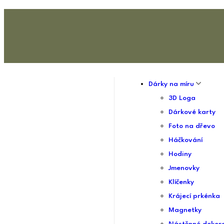
Dárky na míru
3D Loga
Dárkové karty
Foto na dřevo
Háčkování
Hodiny
Jmenovky
Klíčenky
Krájecí prkénka
Magnetky