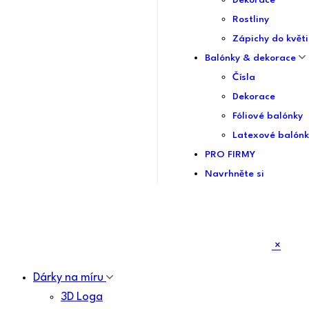
Dekorace
Rostliny
Zápichy do květi
Balónky & dekorace
Čísla
Dekorace
Fóliové balónky
Latexové balónk
PRO FIRMY
Navrhněte si
×
Dárky na míru
3D Loga