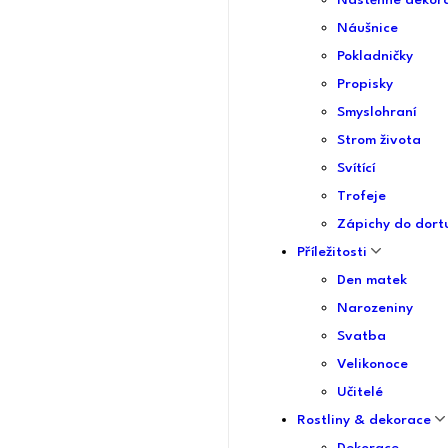
Nástěnné dekor
Náušnice
Pokladničky
Propisky
Smyslohraní
Strom života
Svítící
Trofeje
Zápichy do dort
Příležitosti
Den matek
Narozeniny
Svatba
Velikonoce
Učitelé
Rostliny & dekorace