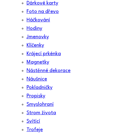
Dárkové karty
Foto na dřevo
Háčkování
Hodiny
Jmenovky
Klíčenky
Krájecí prkénka
Magnetky
Nástěnné dekorace
Náušnice
Pokladničky
Propisky
Smyslohraní
Strom života
Svítící
Trofeje