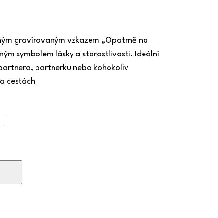
mným gravírovaným vzkazem „Opatrně na
ásným symbolem lásky a starostlivosti. Ideální
partnera, partnerku nebo kohokoliv
na cestách.