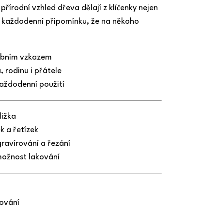
přírodní vzhled dřeva dělají z klíčenky nejen
 i každodenní připomínku, že na někoho
obním vzkazem
 rodinu i přátele
aždodenní použití
ližka
k a řetízek
gravírování a řezání
možnost lakování
nování