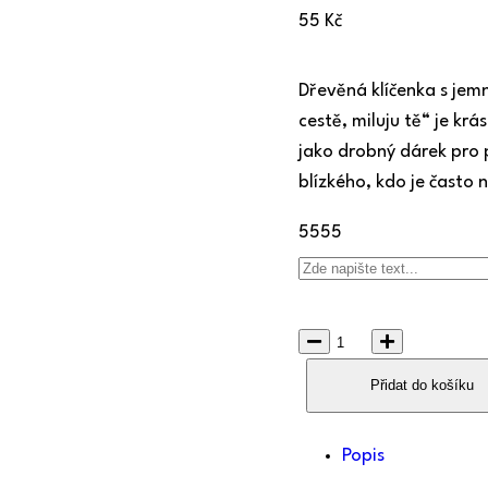
55
Kč
Dřevěná klíčenka s je
cestě, miluju tě“ je kr
jako drobný dárek pro 
blízkého, kdo je často 
55
55
Přidat do košíku
Popis