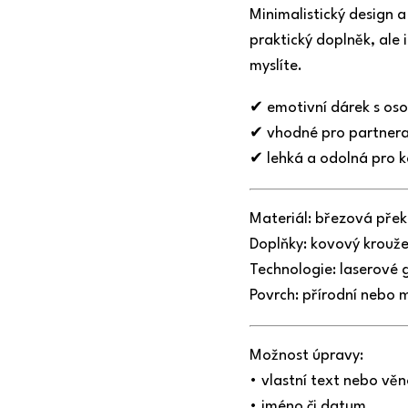
Minimalistický design a 
praktický doplněk, ale
myslíte.
✔ emotivní dárek s os
✔ vhodné pro partnera,
✔ lehká a odolná pro k
Materiál: březová přek
Doplňky: kovový krouže
Technologie: laserové 
Povrch: přírodní nebo 
Možnost úpravy:
• vlastní text nebo vě
• jméno či datum