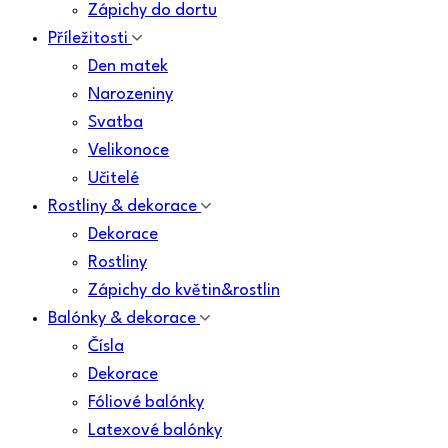
Zápichy do dortu
Příležitosti
Den matek
Narozeniny
Svatba
Velikonoce
Učitelé
Rostliny & dekorace
Dekorace
Rostliny
Zápichy do květin&rostlin
Balónky & dekorace
Čísla
Dekorace
Fóliové balónky
Latexové balónky