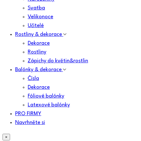
Svatba
Velikonoce
Učitelé
Rostliny & dekorace
Dekorace
Rostliny
Zápichy do květin&rostlin
Balónky & dekorace
Čísla
Dekorace
Fóliové balónky
Latexové balónky
PRO FIRMY
Navrhněte si
×