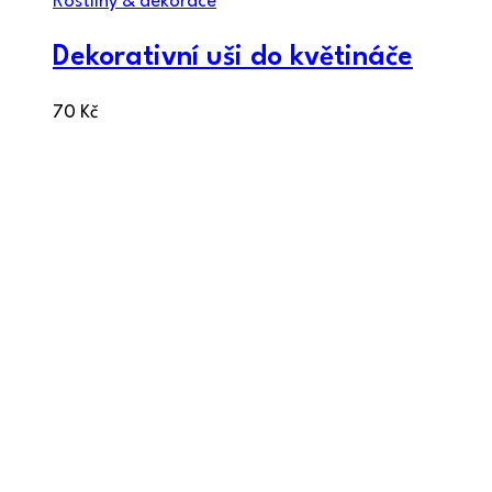
Rostliny & dekorace
Dekorativní uši do květináče
70
Kč