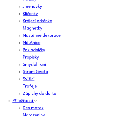
Jmenovky
Klíčenky
Krájecí prkénka
Magnetky
Nástěnné dekorace
Náušnice
Pokladničky
Propisky
Smyslohraní
Strom života
Svítící
Trofeje
Zápichy do dortu
Příležitosti
Den matek
Narozeniny