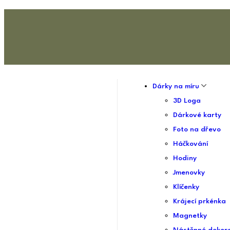
Dárky na míru
3D Loga
Dárkové karty
Foto na dřevo
Háčkování
Hodiny
Jmenovky
Klíčenky
Krájecí prkénka
Magnetky