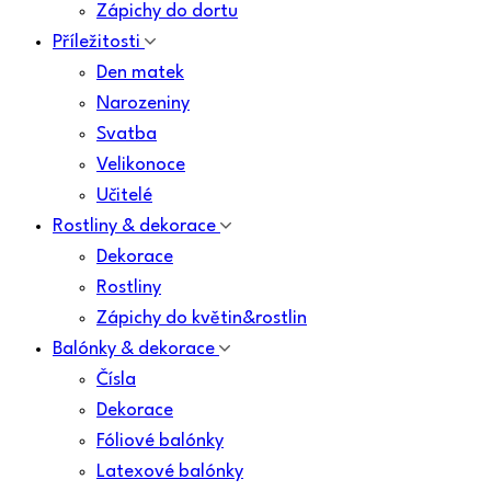
Zápichy do dortu
Příležitosti
Den matek
Narozeniny
Svatba
Velikonoce
Učitelé
Rostliny & dekorace
Dekorace
Rostliny
Zápichy do květin&rostlin
Balónky & dekorace
Čísla
Dekorace
Fóliové balónky
Latexové balónky