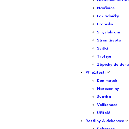
Nástěnné dekor
Náušnice
Pokladničky
Propisky
Smyslohraní
Strom života
Svítící
Trofeje
Zápichy do dort
Příležitosti
Den matek
Narozeniny
Svatba
Velikonoce
Učitelé
Rostliny & dekorace