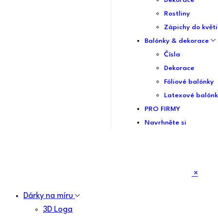
Dekorace
Rostliny
Zápichy do květi
Balónky & dekorace
Čísla
Dekorace
Fóliové balónky
Latexové balónk
PRO FIRMY
Navrhněte si
×
Dárky na míru
3D Loga