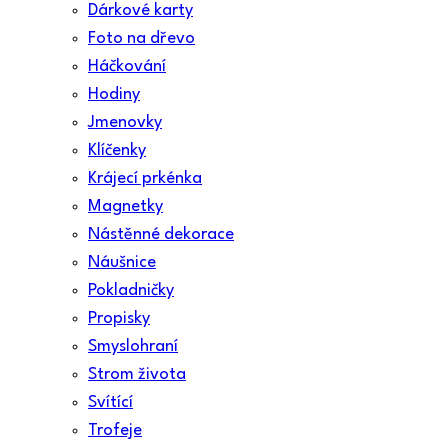
Dárkové karty
Foto na dřevo
Háčkování
Hodiny
Jmenovky
Klíčenky
Krájecí prkénka
Magnetky
Nástěnné dekorace
Náušnice
Pokladničky
Propisky
Smyslohraní
Strom života
Svítící
Trofeje