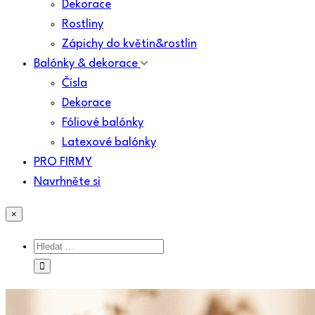
Dekorace
Rostliny
Zápichy do květin&rostlin
Balónky & dekorace
Čísla
Dekorace
Fóliové balónky
Latexové balónky
PRO FIRMY
Navrhněte si
×