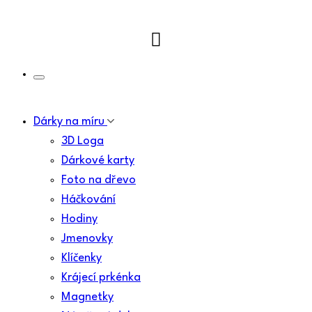
Dárky na míru
3D Loga
Dárkové karty
Foto na dřevo
Háčkování
Hodiny
Jmenovky
Klíčenky
Krájecí prkénka
Magnetky