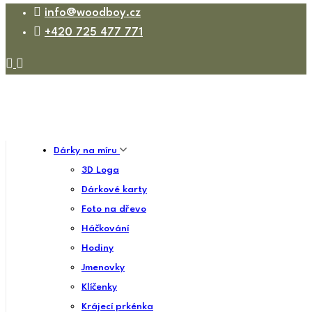
info@woodboy.cz
+420 725 477 771
Dárky na míru
3D Loga
Dárkové karty
Foto na dřevo
Háčkování
Hodiny
Jmenovky
Klíčenky
Krájecí prkénka