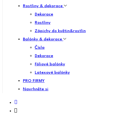
Rostliny & dekorace
Dekorace
Rostliny
Zápichy do květin&rostlin
Balónky & dekorace
Čísla
Dekorace
Fóliové balónky
Latexové balónky
PRO FIRMY
Navrhněte si