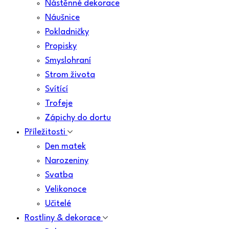
Nástěnné dekorace
Náušnice
Pokladničky
Propisky
Smyslohraní
Strom života
Svítící
Trofeje
Zápichy do dortu
Příležitosti
Den matek
Narozeniny
Svatba
Velikonoce
Učitelé
Rostliny & dekorace