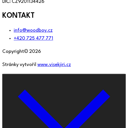
DIČ: CZ9201134426
KONTAKT
info@woodboy.cz
+420 725 477 771
Copyright© 2026
Stránky vytvořil
www.visekjiri.cz