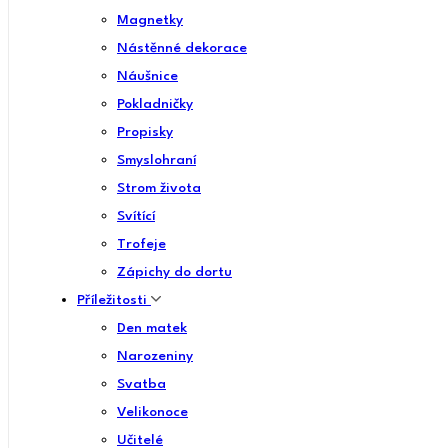
Magnetky
Nástěnné dekorace
Náušnice
Pokladničky
Propisky
Smyslohraní
Strom života
Svítící
Trofeje
Zápichy do dortu
Příležitosti
Den matek
Narozeniny
Svatba
Velikonoce
Učitelé