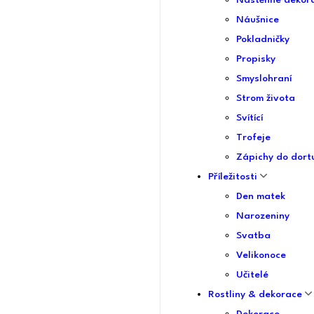
Nástěnné dekor
Náušnice
Pokladničky
Propisky
Smyslohraní
Strom života
Svítící
Trofeje
Zápichy do dort
Příležitosti
Den matek
Narozeniny
Svatba
Velikonoce
Učitelé
Rostliny & dekorace