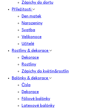
Zápichy do dortu
Příležitosti
Den matek
Narozeniny
Svatba
Velikonoce
Učitelé
Rostliny & dekorace
Dekorace
Rostliny
Zápichy do květin&rostlin
Balónky & dekorace
Čísla
Dekorace
Fóliové balónky
Latexové balónky