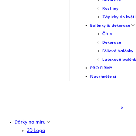
Dekorace
Rostliny
Zápichy do květi
Balónky & dekorace
Čísla
Dekorace
Fóliové balónky
Latexové balónk
PRO FIRMY
Navrhněte si
×
Dárky na míru
3D Loga