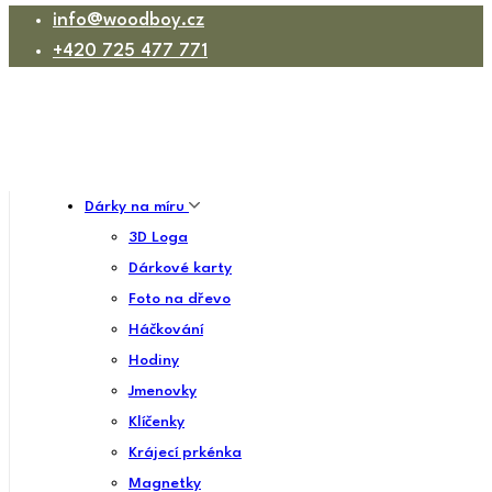
info@woodboy.cz
+420 725 477 771
Dárky na míru
3D Loga
Dárkové karty
Foto na dřevo
Háčkování
Hodiny
Jmenovky
Klíčenky
Krájecí prkénka
Magnetky