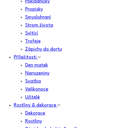
Pokladničky
Propisky
Smyslohraní
Strom života
Svítící
Trofeje
Zápichy do dortu
Příležitosti
Den matek
Narozeniny
Svatba
Velikonoce
Učitelé
Rostliny & dekorace
Dekorace
Rostliny