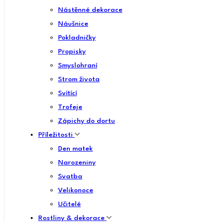
Nástěnné dekorace
Náušnice
Pokladničky
Propisky
Smyslohraní
Strom života
Svítící
Trofeje
Zápichy do dortu
Příležitosti
Den matek
Narozeniny
Svatba
Velikonoce
Učitelé
Rostliny & dekorace