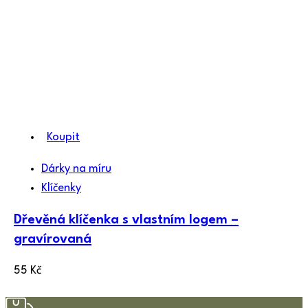
Koupit
Dárky na míru
Klíčenky
Dřevěná klíčenka s vlastním logem –
gravírovaná
55
Kč