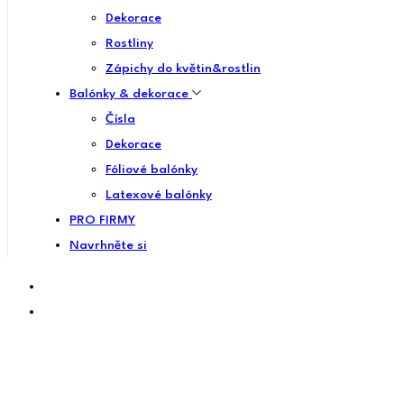
Dekorace
Rostliny
Zápichy do květin&rostlin
Balónky & dekorace
Čísla
Dekorace
Fóliové balónky
Latexové balónky
PRO FIRMY
Navrhněte si