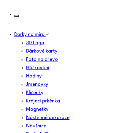
Dárky na míru
3D Loga
Dárkové karty
Foto na dřevo
Háčkování
Hodiny
Jmenovky
Klíčenky
Krájecí prkénka
Magnetky
Nástěnné dekorace
Náušnice