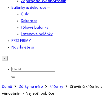
Zápichy do květin&rostlin
Balónky & dekorace
Čísla
Dekorace
Fóliové balónky
Latexové balónky
PRO FIRMY
Navrhněte si
×
Domů
Dárky na míru
Klíčenky
Dřevěná klíčenka s
věnováním – Nejlepší babičce