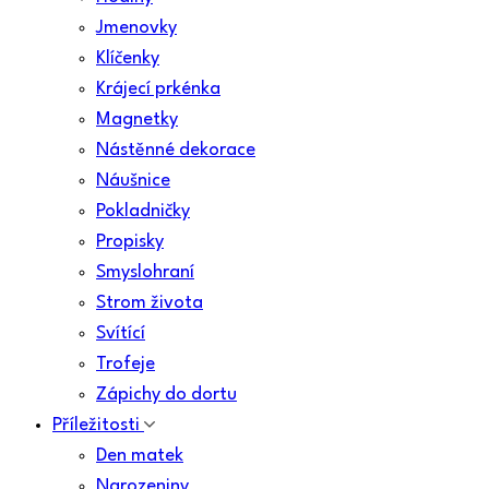
Jmenovky
Klíčenky
Krájecí prkénka
Magnetky
Nástěnné dekorace
Náušnice
Pokladničky
Propisky
Smyslohraní
Strom života
Svítící
Trofeje
Zápichy do dortu
Příležitosti
Den matek
Narozeniny