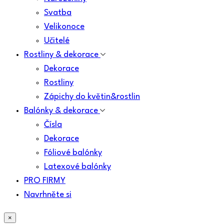
Svatba
Velikonoce
Učitelé
Rostliny & dekorace
Dekorace
Rostliny
Zápichy do květin&rostlin
Balónky & dekorace
Čísla
Dekorace
Fóliové balónky
Latexové balónky
PRO FIRMY
Navrhněte si
×