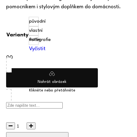
pomocníkem i stylovým doplňkem do domácnosti.
původní
vlastní
Varianty
motiv
fotografie
Vyčistit
0
0
Nahrát obrázek
Klikněte nebo přetáhněte