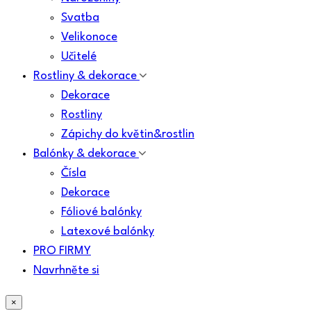
Svatba
Velikonoce
Učitelé
Rostliny & dekorace
Dekorace
Rostliny
Zápichy do květin&rostlin
Balónky & dekorace
Čísla
Dekorace
Fóliové balónky
Latexové balónky
PRO FIRMY
Navrhněte si
×