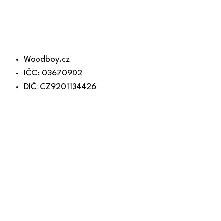
Woodboy.cz
IČO: 03670902
DIČ: CZ9201134426