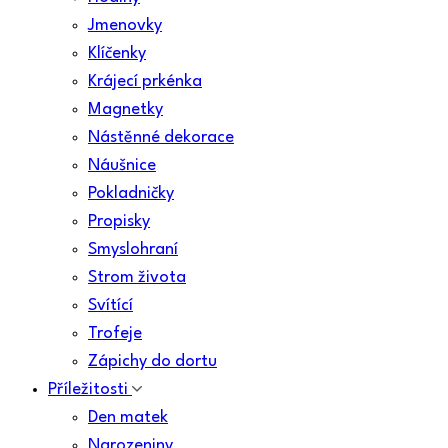
Jmenovky
Klíčenky
Krájecí prkénka
Magnetky
Nástěnné dekorace
Náušnice
Pokladničky
Propisky
Smyslohraní
Strom života
Svítící
Trofeje
Zápichy do dortu
Příležitosti
Den matek
Narozeniny