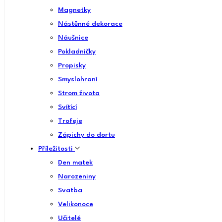
Magnetky
Nástěnné dekorace
Náušnice
Pokladničky
Propisky
Smyslohraní
Strom života
Svítící
Trofeje
Zápichy do dortu
Příležitosti
Den matek
Narozeniny
Svatba
Velikonoce
Učitelé