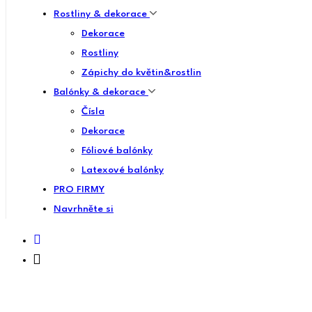
Rostliny & dekorace
Dekorace
Rostliny
Zápichy do květin&rostlin
Balónky & dekorace
Čísla
Dekorace
Fóliové balónky
Latexové balónky
PRO FIRMY
Navrhněte si