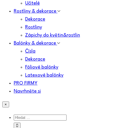
Učitelé
Rostliny & dekorace
Dekorace
Rostliny
Zápichy do květin&rostlin
Balónky & dekorace
Čísla
Dekorace
Fóliové balónky
Latexové balónky
PRO FIRMY
Navrhněte si
×