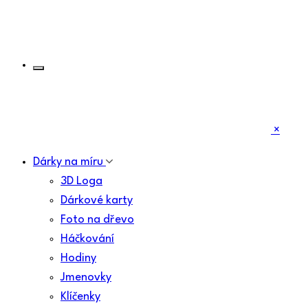
×
Dárky na míru
3D Loga
Dárkové karty
Foto na dřevo
Háčkování
Hodiny
Jmenovky
Klíčenky