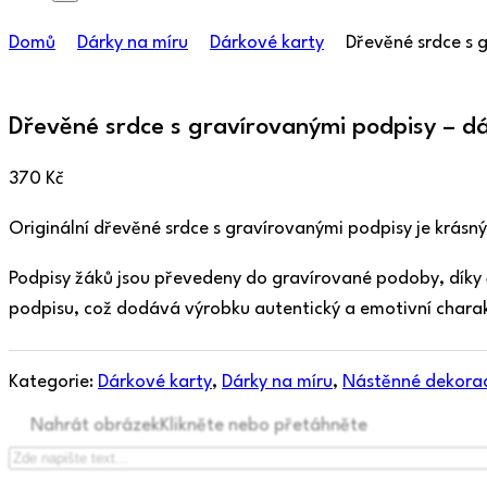
Domů
Dárky na míru
Dárkové karty
Dřevěné srdce s 
Dřevěné srdce s gravírovanými podpisy – dá
370
Kč
Originální dřevěné srdce s gravírovanými podpisy je krás
Podpisy žáků jsou převedeny do gravírované podoby, díky
podpisu, což dodává výrobku autentický a emotivní charak
Kategorie:
Dárkové karty
,
Dárky na míru
,
Nástěnné dekora
Nahrát obrázek
Klikněte nebo přetáhněte