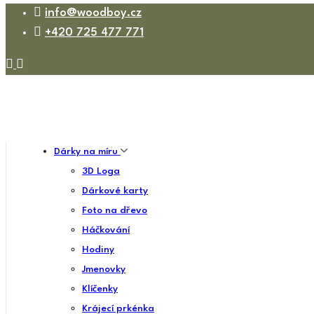
info@woodboy.cz
+420 725 477 771
Dárky na míru
3D Loga
Dárkové karty
Foto na dřevo
Háčkování
Hodiny
Jmenovky
Klíčenky
Krájecí prkénka