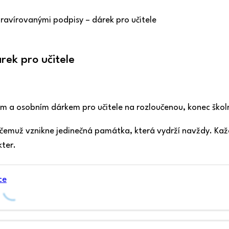
gravírovanými podpisy – dárek pro učitele
rek pro učitele
ným a osobním dárkem pro učitele na rozloučenou, konec ško
 čemuž vznikne jedinečná památka, která vydrží navždy. Ka
ter.
ce