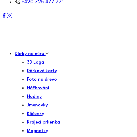
+420 725 477 771
Dárky na míru
3D Loga
Dárkové karty
Foto na dřevo
Háčkování
Hodiny
Jmenovky
Klíčenky
Krájecí prkénka
Magnetky