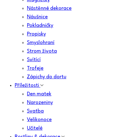
Nástěnné dekorace
Náušnice
Pokladničky
Propisky
Smyslohraní
Strom života
Svítící
Trofeje
Zápichy do dortu
Příležitosti
Den matek
Narozeniny
Svatba
Velikonoce
Učitelé
Rostliny & dekorace