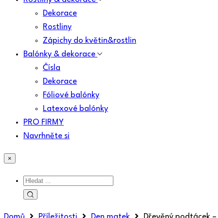
Dekorace
Rostliny
Zápichy do květin&rostlin
Balónky & dekorace
Čísla
Dekorace
Fóliové balónky
Latexové balónky
PRO FIRMY
Navrhněte si
×
Domů
Příležitosti
Den matek
Dřevěný podtácek –