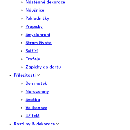
Nástěnné dekorace
Náušnice
Pokladničky
Propisky
Smyslohraní
Strom života
Svítící
Trofeje
Zápichy do dortu
Příležitosti
Den matek
Narozeniny
Svatba
Velikonoce
Učitelé
Rostliny & dekorace