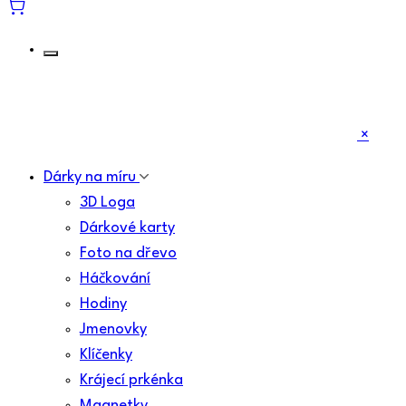
×
Dárky na míru
3D Loga
Dárkové karty
Foto na dřevo
Háčkování
Hodiny
Jmenovky
Klíčenky
Krájecí prkénka
Magnetky