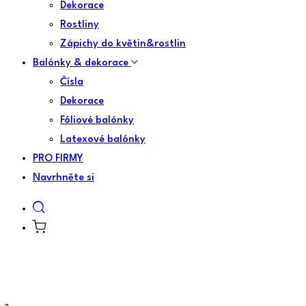
Dekorace
Rostliny
Zápichy do květin&rostlin
Balónky & dekorace
Čísla
Dekorace
Fóliové balónky
Latexové balónky
PRO FIRMY
Navrhněte si