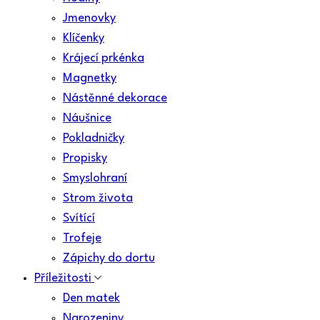
Jmenovky
Klíčenky
Krájecí prkénka
Magnetky
Nástěnné dekorace
Náušnice
Pokladničky
Propisky
Smyslohraní
Strom života
Svítící
Trofeje
Zápichy do dortu
Příležitosti
Den matek
Narozeniny