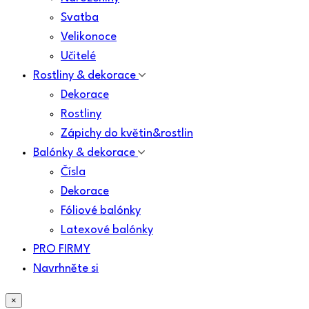
Svatba
Velikonoce
Učitelé
Rostliny & dekorace
Dekorace
Rostliny
Zápichy do květin&rostlin
Balónky & dekorace
Čísla
Dekorace
Fóliové balónky
Latexové balónky
PRO FIRMY
Navrhněte si
×