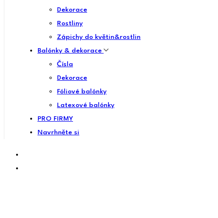
Dekorace
Rostliny
Zápichy do květin&rostlin
Balónky & dekorace
Čísla
Dekorace
Fóliové balónky
Latexové balónky
PRO FIRMY
Navrhněte si