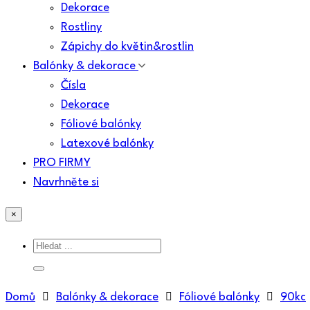
Dekorace
Rostliny
Zápichy do květin&rostlin
Balónky & dekorace
Čísla
Dekorace
Fóliové balónky
Latexové balónky
PRO FIRMY
Navrhněte si
×
Domů
Balónky & dekorace
Fóliové balónky
90kc