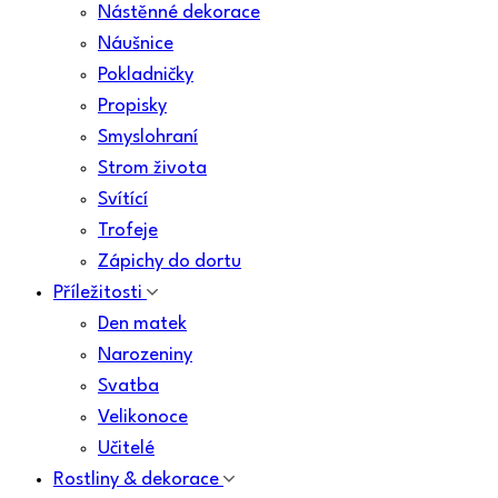
Nástěnné dekorace
Náušnice
Pokladničky
Propisky
Smyslohraní
Strom života
Svítící
Trofeje
Zápichy do dortu
Příležitosti
Den matek
Narozeniny
Svatba
Velikonoce
Učitelé
Rostliny & dekorace