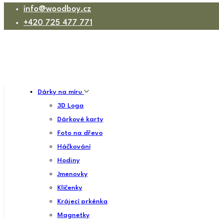
info@woodboy.cz
+420 725 477 771
Dárky na míru
3D Loga
Dárkové karty
Foto na dřevo
Háčkování
Hodiny
Jmenovky
Klíčenky
Krájecí prkénka
Magnetky