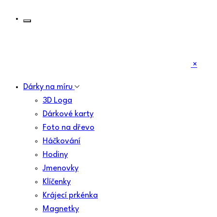
×
Dárky na míru
3D Loga
Dárkové karty
Foto na dřevo
Háčkování
Hodiny
Jmenovky
Klíčenky
Krájecí prkénka
Magnetky