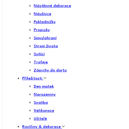
Nástěnné dekorace
Náušnice
Pokladničky
Propisky
Smyslohraní
Strom života
Svítící
Trofeje
Zápichy do dortu
Příležitosti
Den matek
Narozeniny
Svatba
Velikonoce
Učitelé
Rostliny & dekorace