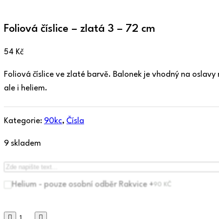
Foliová číslice – zlatá 3 – 72 cm
54
Kč
Foliová číslice ve zlaté barvě. Balonek je vhodný na osla
ale i heliem.
Kategorie:
90kc
,
Čísla
9 skladem
Helium - pouze osobní odběr Rakvice +
90
KČ
Foliová