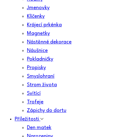
Jmenovky
Klíčenky
Krájecí prkénka
Magnetky
Nástěnné dekorace
Náušnice
Pokladničky
Propisky
Smyslohraní
Strom života
Svítící
Trofeje
Zápichy do dortu
Příležitosti
Den matek
Narozeniny