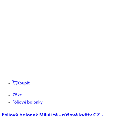
Koupit
75kc
Fóliové balónky
Foliový balonek Miluji tě - růžové květy CZ -