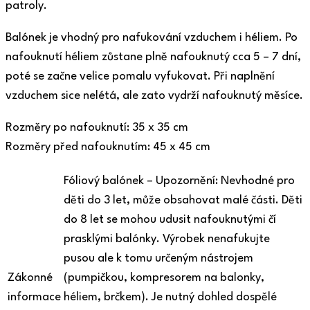
patroly.
Balónek je vhodný pro nafukování vzduchem i héliem. Po
nafouknutí héliem zůstane plně nafouknutý cca 5 – 7 dní,
poté se začne velice pomalu vyfukovat. Při naplnění
vzduchem sice nelétá, ale zato vydrží nafouknutý měsíce.
Rozměry po nafouknutí: 35 x 35 cm
Rozměry před nafouknutím: 45 x 45 cm
Fóliový balónek – Upozornění: Nevhodné pro
děti do 3 let, může obsahovat malé části. Děti
do 8 let se mohou udusit nafouknutými čí
prasklými balónky. Výrobek nenafukujte
pusou ale k tomu určeným nástrojem
Zákonné
(pumpičkou, kompresorem na balonky,
informace
héliem, brčkem). Je nutný dohled dospělé