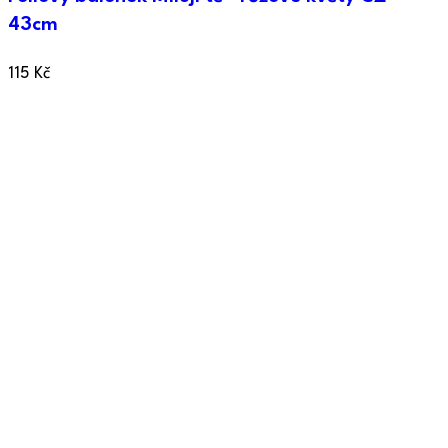
43cm
115
Kč