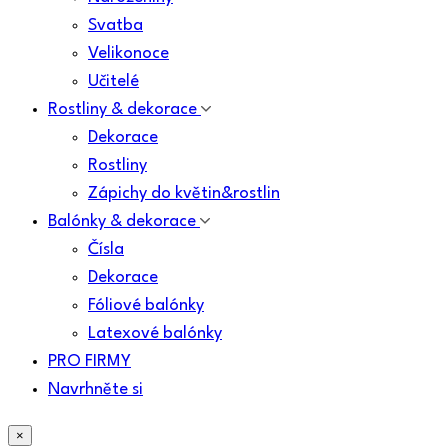
Svatba
Velikonoce
Učitelé
Rostliny & dekorace
Dekorace
Rostliny
Zápichy do květin&rostlin
Balónky & dekorace
Čísla
Dekorace
Fóliové balónky
Latexové balónky
PRO FIRMY
Navrhněte si
×