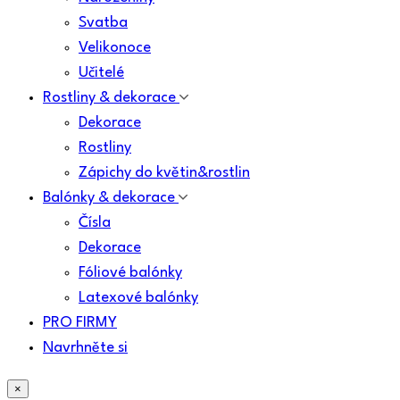
Svatba
Velikonoce
Učitelé
Rostliny & dekorace
Dekorace
Rostliny
Zápichy do květin&rostlin
Balónky & dekorace
Čísla
Dekorace
Fóliové balónky
Latexové balónky
PRO FIRMY
Navrhněte si
×