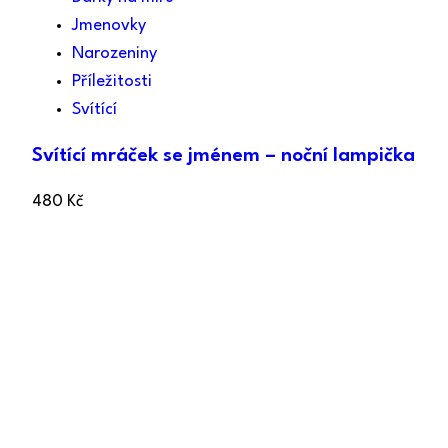
Jmenovky
Narozeniny
Příležitosti
Svítící
Svítící mráček se jménem – noční lampička
480
Kč