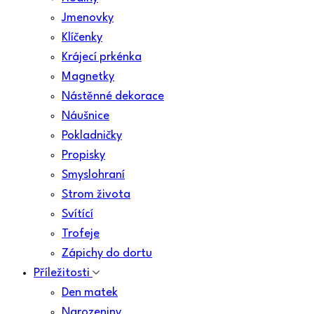
Jmenovky
Klíčenky
Krájecí prkénka
Magnetky
Nástěnné dekorace
Náušnice
Pokladničky
Propisky
Smyslohraní
Strom života
Svítící
Trofeje
Zápichy do dortu
Příležitosti
Den matek
Narozeniny