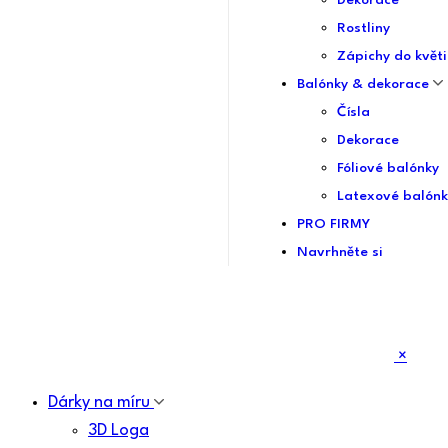
Dekorace
Rostliny
Zápichy do květi
Balónky & dekorace
Čísla
Dekorace
Fóliové balónky
Latexové balónk
PRO FIRMY
Navrhněte si
×
Dárky na míru
3D Loga