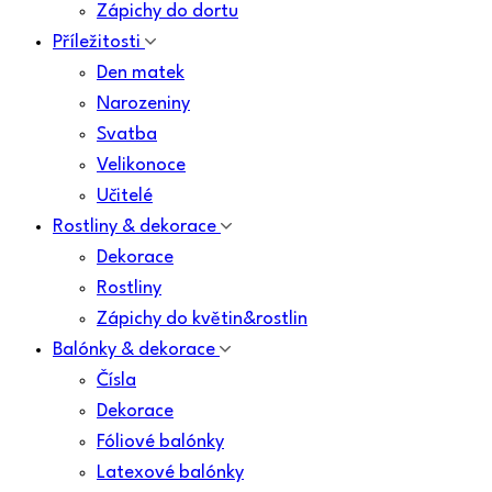
Zápichy do dortu
Příležitosti
Den matek
Narozeniny
Svatba
Velikonoce
Učitelé
Rostliny & dekorace
Dekorace
Rostliny
Zápichy do květin&rostlin
Balónky & dekorace
Čísla
Dekorace
Fóliové balónky
Latexové balónky