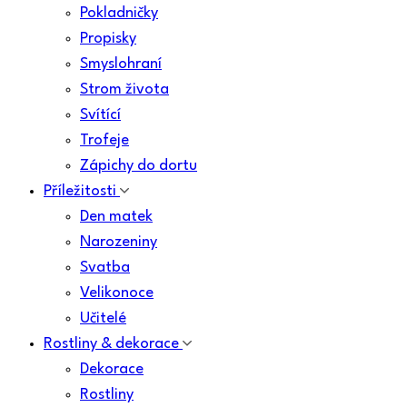
Pokladničky
Propisky
Smyslohraní
Strom života
Svítící
Trofeje
Zápichy do dortu
Příležitosti
Den matek
Narozeniny
Svatba
Velikonoce
Učitelé
Rostliny & dekorace
Dekorace
Rostliny