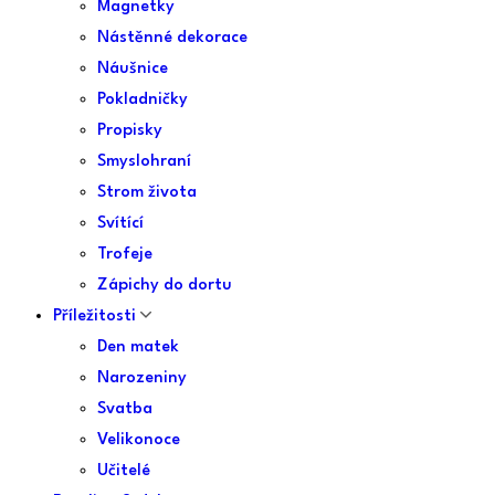
Magnetky
Nástěnné dekorace
Náušnice
Pokladničky
Propisky
Smyslohraní
Strom života
Svítící
Trofeje
Zápichy do dortu
Příležitosti
Den matek
Narozeniny
Svatba
Velikonoce
Učitelé