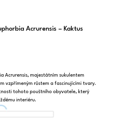
uphorbia Acrurensis – Kaktus
ia Acrurensis, majestátním sukulentem
vzpřímeným růstem a fascinujícími tvary.
tnosti tohoto pouštního obyvatele, který
ždému interiéru.