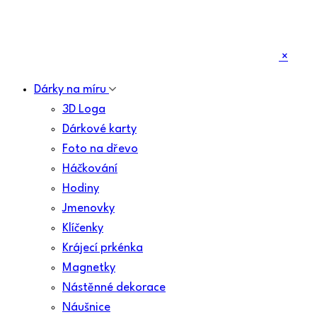
×
Dárky na míru
3D Loga
Dárkové karty
Foto na dřevo
Háčkování
Hodiny
Jmenovky
Klíčenky
Krájecí prkénka
Magnetky
Nástěnné dekorace
Náušnice