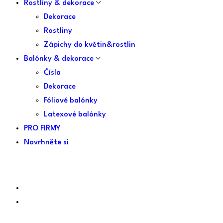
Rostliny & dekorace
Dekorace
Rostliny
Zápichy do květin&rostlin
Balónky & dekorace
Čísla
Dekorace
Fóliové balónky
Latexové balónky
PRO FIRMY
Navrhněte si