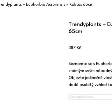
rendyplants – Euphorbia Acrurensis – Kaktus 65cm
Trendyplants – E
65cm
387
Kč
Seznamte se s Euphorb
známým svým nápadným 
Objevte jedinečné vlas
dodá osobitý vzhled ka