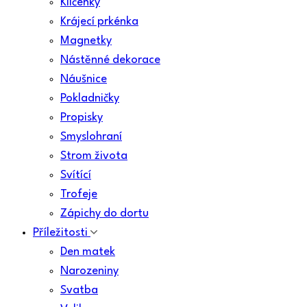
Klíčenky
Krájecí prkénka
Magnetky
Nástěnné dekorace
Náušnice
Pokladničky
Propisky
Smyslohraní
Strom života
Svítící
Trofeje
Zápichy do dortu
Příležitosti
Den matek
Narozeniny
Svatba