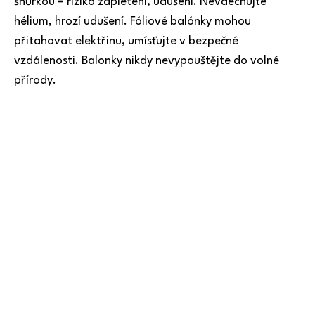
šňůrkou = riziko zapletení, udušení. Nevdechujte
hélium, hrozí udušení. Fóliové balónky mohou
přitahovat elektřinu, umísťujte v bezpečné
vzdálenosti. Balonky nikdy nevypouštějte do volné
přírody.