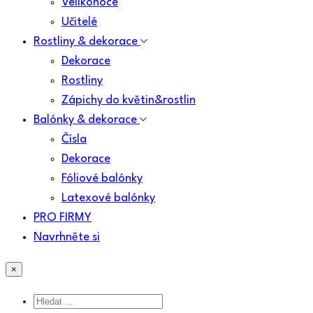
Velikonoce
Učitelé
Rostliny & dekorace
Dekorace
Rostliny
Zápichy do květin&rostlin
Balónky & dekorace
Čísla
Dekorace
Fóliové balónky
Latexové balónky
PRO FIRMY
Navrhněte si
×