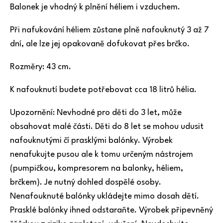
Balonek je vhodný k plnění héliem i vzduchem.
Při nafukování héliem zůstane plně nafouknutý 3 až 7
dní, ale lze jej opakovaně dofukovat přes brčko.
Rozměry: 43 cm.
K nafouknutí budete potřebovat cca 18 litrů hélia.
Upozornění: Nevhodné pro děti do 3 let, může
obsahovat malé části. Děti do 8 let se mohou udusit
nafouknutými čí prasklými balónky. Výrobek
nenafukujte pusou ale k tomu určeným nástrojem
(pumpičkou, kompresorem na balonky, héliem,
brčkem). Je nutný dohled dospělé osoby.
Nenafouknuté balónky ukládejte mimo dosah dětí.
Prasklé balónky ihned odstaraňte. Výrobek připevněný