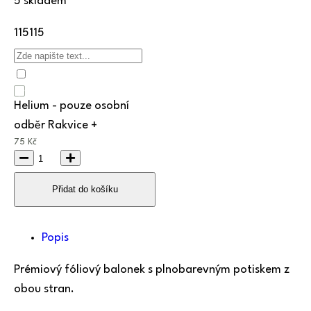
5 skladem
115
115
Helium - pouze osobní
odběr Rakvice +
75
Kč
Přidat do košíku
Popis
Prémiový fóliový balonek s plnobarevným potiskem z
obou stran.