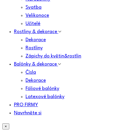
Svatba
Velikonoce
Učitelé
Rostliny & dekorace
Dekorace
Rostliny
Zápichy do květin&rostlin
Balónky & dekorace
Čísla
Dekorace
Fóliové balónky
Latexové balónky
PRO FIRMY
Navrhněte si
×