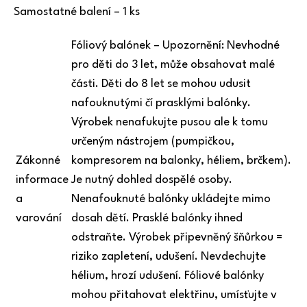
Samostatné balení – 1 ks
Fóliový balónek – Upozornění: Nevhodné
pro děti do 3 let, může obsahovat malé
části. Děti do 8 let se mohou udusit
nafouknutými čí prasklými balónky.
Výrobek nenafukujte pusou ale k tomu
určeným nástrojem (pumpičkou,
Zákonné
kompresorem na balonky, héliem, brčkem).
informace
Je nutný dohled dospělé osoby.
a
Nenafouknuté balónky ukládejte mimo
varování
dosah dětí. Prasklé balónky ihned
odstraňte. Výrobek připevněný šňůrkou =
riziko zapletení, udušení. Nevdechujte
hélium, hrozí udušení. Fóliové balónky
mohou přitahovat elektřinu, umísťujte v