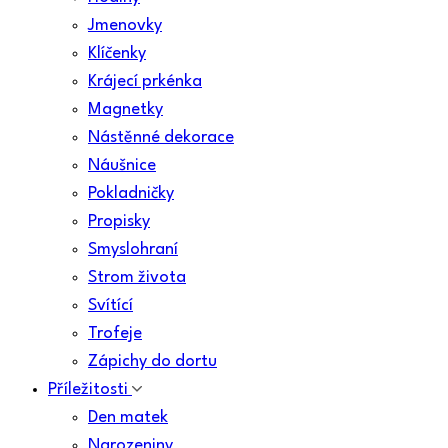
Jmenovky
Klíčenky
Krájecí prkénka
Magnetky
Nástěnné dekorace
Náušnice
Pokladničky
Propisky
Smyslohraní
Strom života
Svítící
Trofeje
Zápichy do dortu
Příležitosti
Den matek
Narozeniny