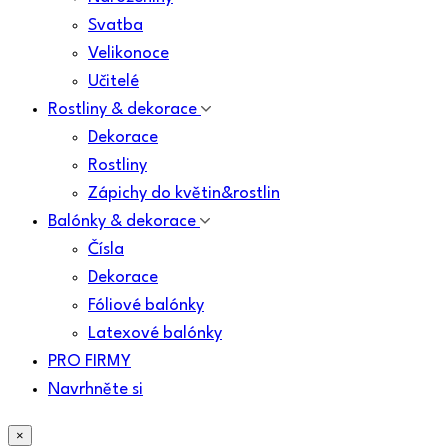
Svatba
Velikonoce
Učitelé
Rostliny & dekorace
Dekorace
Rostliny
Zápichy do květin&rostlin
Balónky & dekorace
Čísla
Dekorace
Fóliové balónky
Latexové balónky
PRO FIRMY
Navrhněte si
×