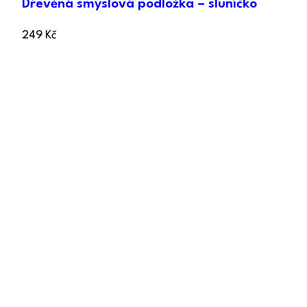
Dřevěná smyslová podložka – sluníčko
249
Kč