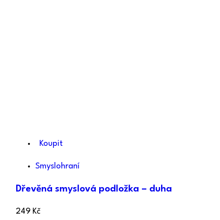
Koupit
Smyslohraní
Dřevěná smyslová podložka – duha
249
Kč