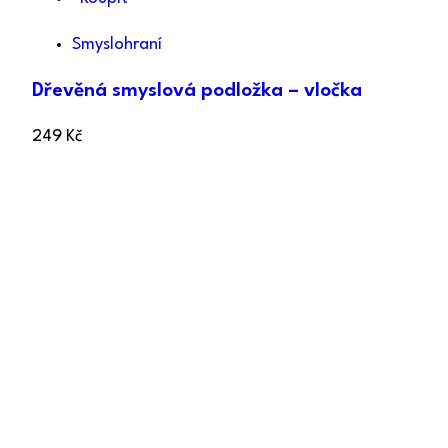
Smyslohraní
Dřevěná smyslová podložka – vločka
249
Kč