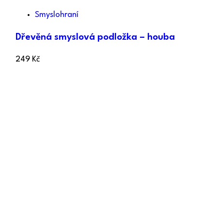
Smyslohraní
Dřevěná smyslová podložka – houba
249
Kč