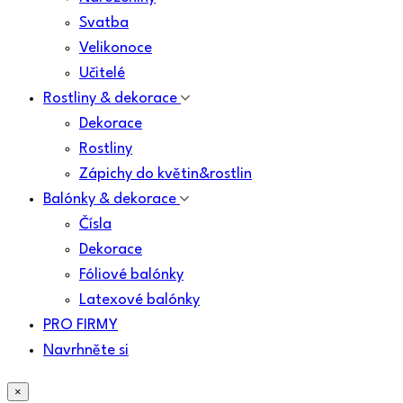
Svatba
Velikonoce
Učitelé
Rostliny & dekorace
Dekorace
Rostliny
Zápichy do květin&rostlin
Balónky & dekorace
Čísla
Dekorace
Fóliové balónky
Latexové balónky
PRO FIRMY
Navrhněte si
×