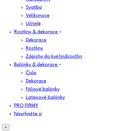
Svatba
Velikonoce
Učitelé
Rostliny & dekorace
Dekorace
Rostliny
Zápichy do květin&rostlin
Balónky & dekorace
Čísla
Dekorace
Fóliové balónky
Latexové balónky
PRO FIRMY
Navrhněte si
×