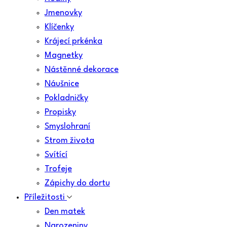
Jmenovky
Klíčenky
Krájecí prkénka
Magnetky
Nástěnné dekorace
Náušnice
Pokladničky
Propisky
Smyslohraní
Strom života
Svítící
Trofeje
Zápichy do dortu
Příležitosti
Den matek
Narozeniny