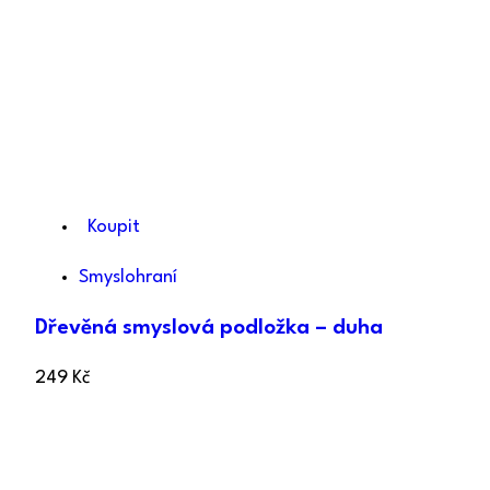
Koupit
Smyslohraní
Dřevěná smyslová podložka – duha
249
Kč