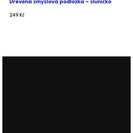
Dřevěná smyslová podložka – sluníčko
249
Kč